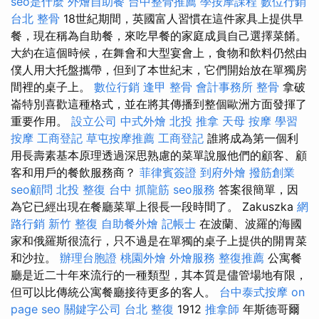
seo是什麼
外燴自助餐
台中整骨推薦
學按摩課程
數位行銷
台北 整骨
18世紀期間，英國富人習慣在這件家具上提供早
餐，現在稱為自助餐，來吃早餐的家庭成員自己選擇菜餚。
大約在這個時候，在舞會和大型宴會上，食物和飲料仍然由
僕人用大托盤攜帶，但到了本世紀末，它們開始放在單獨房
間裡的桌子上。
數位行銷
逢甲 整骨
會計事務所
整骨
拿破
崙特別喜歡這種格式，並在將其傳播到整個歐洲方面發揮了
重要作用。
設立公司
中式外燴
北投 推拿
天母 按摩
學習
按摩
工商登記
草屯按摩推薦
工商登記
誰將成為第一個利
用長壽素基本原理透過深思熟慮的菜單說服他們的顧客、顧
客和用戶的餐飲服務商？
菲律賓簽證
到府外燴
撥筋創業
seo顧問
北投 整復
台中 抓龍筋
seo服務
答案很簡單，因
為它已經出現在餐廳菜單上很長一段時間了。 Zakuszka
網
路行銷
新竹 整復
自助餐外燴
記帳士
在波蘭、波羅的海國
家和俄羅斯很流行，只不過是在單獨的桌子上提供的開胃菜
和沙拉。
辦理台胞證
桃園外燴
外燴服務
整復推薦
公寓餐
廳是近二十年來流行的一種類型，其本質是儘管場地有限，
但可以比傳統公寓餐廳接待更多的客人。
台中泰式按摩
on
page seo
關鍵字公司
台北 整復
1912
推拿師
年斯德哥爾