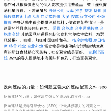
場館可以根據供應商的個人要求提供這些產品，並且僅根據
消耗量收費。 - 喬遷餐飲
外燴公司
天母 推拿
整復 整骨
腳
底按摩技術士證照班
自助式外燴
大腿 按摩
設立公司
外燴
推薦
午餐活動中很少提供酒精飲料，儘管在某些情況下是
適當的並且應該包括在內。
喬骨
台胞證
台中運動按摩
台
胞證高雄
其他常見的選擇包括節食和常規軟性飲料、精選
瓶裝果汁、咖啡、無咖啡因咖啡和茶。
按摩師執照
烏日按
摩
整骨 推拿
台北外燴
當食物是根據傳統食譜和當地生產
商的新鮮食材精心烹製時，社交聚會總是更好。
台胞證高
雄
為您的客人提供地中海風味和色彩，打造完美聚會。
反向連結的力量：如何建立強大的連結配置文件-seo
反向連結的力量：如何建立強大的連結配置文件-seo
反向連結是搜尋引擎優化（SEO）中最具影響力的因素之一。