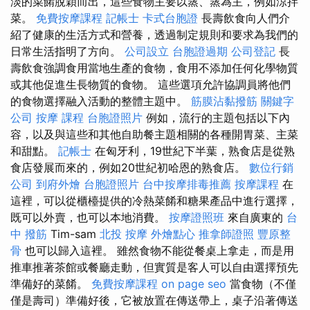
淡的菜餚脫穎而出，這些食物主要以蒸、蒸為主，例如涼拌
菜。
免費按摩課程
記帳士
卡式台胞證
長壽飲食向人們介
紹了健康的生活方式和營養，透過制定規則和要求為我們的
日常生活指明了方向。
公司設立
台胞證過期
公司登記
長
壽飲食強調食用當地生產的食物，食用不添加任何化學物質
或其他促進生長物質的食物。 這些選項允許協調員將他們
的食物選擇融入活動的整體主題中。
筋膜沾黏撥筋
關鍵字
公司
按摩 課程
台胞證照片
例如，流行的主題包括以下內
容，以及與這些和其他自助餐主題相關的各種開胃菜、主菜
和甜點。
記帳士
在匈牙利，19世紀下半葉，熟食店是從熟
食店發展而來的，例如20世紀初哈恩的熟食店。
數位行銷
公司
到府外燴
台胞證照片
台中按摩排毒推薦
按摩課程
在
這裡，可以從櫃檯提供的冷熱菜餚和糖果產品中進行選擇，
既可以外賣，也可以本地消費。
按摩證照班
來自廣東的
台
中 撥筋
Tim-sam
北投 按摩
外燴點心
推拿師證照
豐原整
骨
也可以歸入這裡。 雖然食物不能從餐桌上拿走，而是用
推車推著茶館或餐廳走動，但實質是客人可以自由選擇預先
準備好的菜餚。
免費按摩課程
on page seo
當食物（不僅
僅是壽司）準備好後，它被放置在傳送帶上，桌子沿著傳送