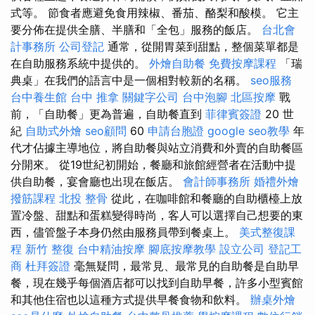
式等。 節食者應避免食用辣椒、番茄、酪梨和酸模。 它主
要分佈在提供全膳、半膳和「全包」服務的飯店。
台北會
計事務所
公司登記
通常，從開胃菜到甜點，整個菜單都是
在自助服務系統中提供的。
外燴自助餐
免費按摩課程
「瑞
典桌」在我們的語言中是一個相對較新的名稱。
seo服務
台中養生館
台中 推拿
關鍵字公司
台中泡腳
北區按摩
戰
前，「自助餐」更為普遍，自助餐直到
菲律賓簽證
20 世
紀
自助式外燴
seo顧問
60
申請台胞證
google seo教學
年
代才佔據主導地位，將自助餐與站立消費和外賣的自助餐區
分開來。 從19世紀初開始，餐廳和旅館經營者在活動中提
供自助餐，宴會廳也出現在飯店。
會計師事務所
婚禮外燴
撥筋課程
北投 整骨
從此，在咖啡館和餐廳的自助櫃檯上放
置冷盤、甜點和蛋糕變得時尚，客人可以選擇自己想要的東
西，儘管盤子本身仍然由服務員帶到餐桌上。
美式整復課
程
新竹 整復
台中精油按摩
腳底按摩教學
設立公司
登記工
商
杜拜簽證
毫無疑問，最常見、最常見的自助餐是自助早
餐，現在幾乎每個酒店都可以找到自助早餐，許多小型賓館
和其他住宿也以這種方式提供早餐食物和飲料。
辦桌外燴