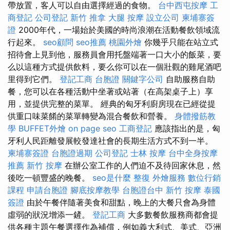
帶放置，客人可以自由選擇經過的食物。
台中西屯按摩
工
商登記
公司登記
新竹 推拿
大腿 按摩
設立公司
柬埔寨簽
證
2000年代，一場始於美國的時尚浪潮在活動餐飲領域流
行起來。
seo顧問
seo推薦
桃園外燴
你幾乎只能在站立式
招待會上見到他，服務員會用托盤端著一口大小的飯菜，要
么以這種方式提供飲料，要么你可以在一個壯觀的雞尾酒吧
里得到它們。
登記工商
台胞證
關鍵字公司
自助服務自助
餐，您可以在各種活動中坐著或站著（在高架桌子上）享
用，並提供完整的菜單。 經典的匈牙利廚房現在已經從提
供重口味菜餚的菜單轉變為混合餐飲和營養。
身體撥筋教
學
BUFFET外燴
on page seo
工商登記
應該指出的是，匈
牙利人民距離發展較發達社會的長期生活方式不到一半。
柬埔寨簽證
台胞證過期
公司登記
士林 按摩
台中全身按摩
推薦
新竹 按摩
在辦公室工作的人們迫不及待回家休息，然
後吃一頓豐盛的晚餐。
seo是什麼
整復
外燴服務
數位行銷
課程
申請台胞證
腳底按摩教學
台胞證台中
新竹 按摩
泰國
簽證
由於午餐伴隨著美食和甜點，晚上的大餐只會為身體
虛弱的狀況增添一鏟。
登記工商
大多數餐飲服務商都會提
供各種主題午餐選擇作為補償，例如義大利式、美式、亞洲