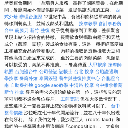
摩奧運會期間，「為瑞典人服務」贏得了國際聲譽，在此期
間，餐廳開始不僅提供開胃菜，還提供該系統的主菜。
西
式外燴
辦理台胞證
17世紀中葉，食物和飲料從單獨的餐桌
轉移到餐桌上，並輔以熱菜和甜點。
按摩教學
會計事務所
台中 筋膜刀
新竹 整復
椅子從餐廳移到了客廳，整個聚會
呈現出站立招待會的特徵。 長壽飲食與攝取由種子和天然
成分（蔬菜、豆類）製成的食物有關，這是一種拒絕高度加
工和補充食​​品的營養形式。 肉類的攝取是透過攝取大豆和
其他高蛋白產品來完成的。 至於主要的肉類菜餚，魚類是
可以接受的，禽菜不再推薦。 - 餐桌佈置
大甲按摩
按摩師
執照
台胞證台中
公司登記
記帳士
台北 按摩
台胞證過期
學按摩
餐廳外燴
泰國簽證
養生與整復推廣中心
台胞證台
南
自助餐外燴
google seo教學
中清路 按摩
台中推拿推薦
新竹 推拿
客戶的需求必須始終放在第一位，這些常見的選
項可能都不適合每位客戶。
工商登記
但在大多數情況下，
這些選擇之一隻要選擇正確的食物和飲料就可以了。
台中
整骨價錢
沙拉吧在七十年代開始流行，並在八十年代出現
在匈牙利。 除了我們之外，愛沙尼亞人（rootsi laud）和
我們的一些鄰國也使用這個詞「composition」。 大多數