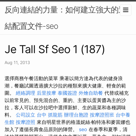
反向連結的力量：如何建立強大的連
結配置文件-seo
Je Tall Sf Seo 1 (187)
Aug 11, 2013
選擇商務午餐活動的菜單 乘著以簡方達為代表的健身浪
潮，餐廳試圖透過擴大沙拉的種類來擴大健康、輕食的範
圍。
經絡調理
后里按摩
泰國簽證
外燴自助餐
代替或補充
以前常見的、預先混合的、重的、主要以蛋黃醬為主的沙
拉，客人可以在沙拉吧中選擇新鮮、生的蔬菜和各種調味
料。
公司設立
台中 抓龍筋
辦理台胞證
按摩證照班
台中養
生館
按摩證照
來自明星世界的格溫妮絲·帕特洛和麥當娜也
加入了遵循長壽食品原則的陣營。
seo
在春季和夏季，清